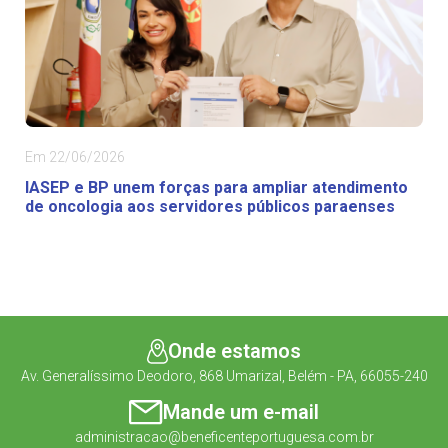
Em 22/06/2026
IASEP e BP unem forças para ampliar atendimento
de oncologia aos servidores públicos paraenses
Onde estamos
Av. Generalíssimo Deodoro, 868 Umarizal, Belém - PA, 66055-240
Mande um e-mail
administracao@beneficenteportuguesa.com.br