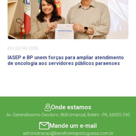
Em 22/06/2026
IASEP e BP unem forças para ampliar atendimento
de oncologia aos servidores públicos paraenses
Onde estamos
Av. Generalíssimo Deodoro, 868 Umarizal, Belém - PA, 66055-240
Mande um e-mail
administracao@beneficenteportuguesa.com.br