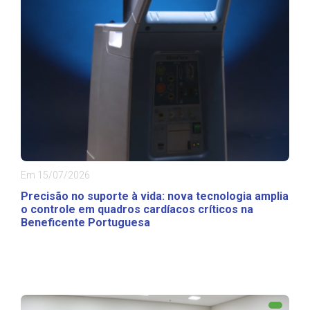
Em 15/07/2026
Precisão no suporte à vida: nova tecnologia amplia
o controle em quadros cardíacos críticos na
Beneficente Portuguesa