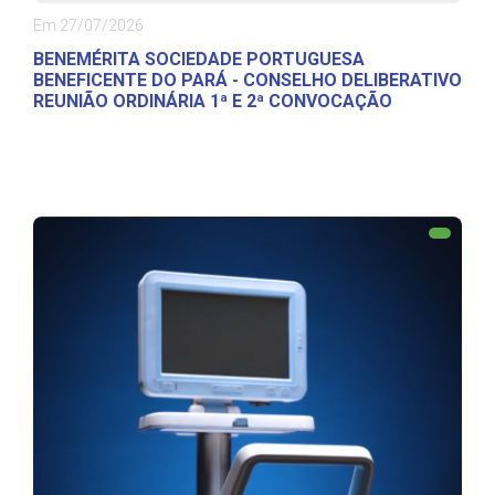
Em 27/07/2026
BENEMÉRITA SOCIEDADE PORTUGUESA
BENEFICENTE DO PARÁ - CONSELHO DELIBERATIVO
REUNIÃO ORDINÁRIA 1ª E 2ª CONVOCAÇÃO