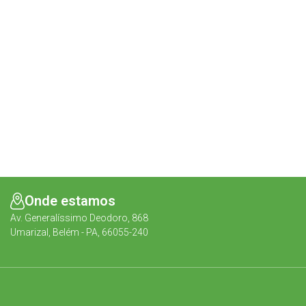
Onde estamos
Av. Generalíssimo Deodoro, 868
Umarizal, Belém - PA, 66055-240