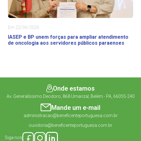
Em 22/06/2026
IASEP e BP unem forças para ampliar atendimento
de oncologia aos servidores públicos paraenses
Onde estamos
Av. Generalíssimo Deodoro, 868 Umarizal, Belém - PA, 66055-240
Mande um e-mail
administracao@beneficenteportuguesa.com.br
ouvidoria@beneficenteportuguesa.com.br
Siga nos