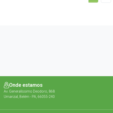
Onde estamos
Av. Generalíssimo Deodoro, 868
Umarizal, Belém - PA, 66055-240