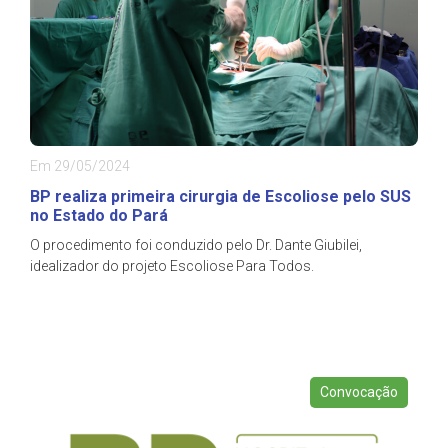
Em 29/05/2024
BP realiza primeira cirurgia de Escoliose pelo SUS
no Estado do Pará
O procedimento foi conduzido pelo Dr. Dante Giubilei,
idealizador do projeto Escoliose Para Todos.
Convocação