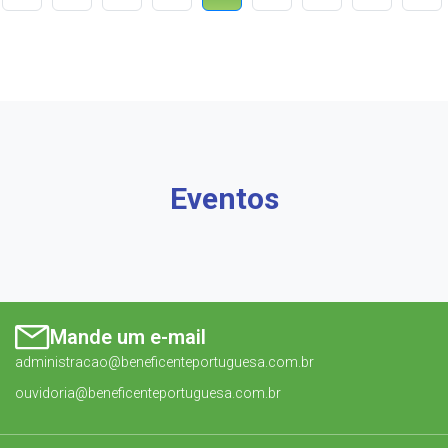
Eventos
Mande um e-mail
administracao@beneficenteportuguesa.com.br
ouvidoria@beneficenteportuguesa.com.br