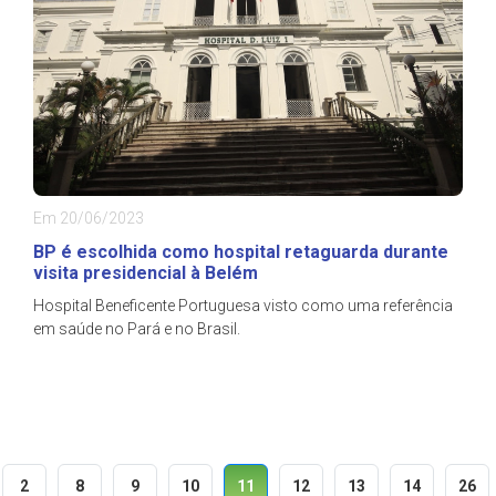
Em 20/06/2023
BP é escolhida como hospital retaguarda durante
visita presidencial à Belém
Hospital Beneficente Portuguesa visto como uma referência
em saúde no Pará e no Brasil.
2
8
9
10
11
12
13
14
26