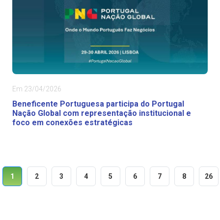
Em 23/04/2026
Beneficente Portuguesa participa do Portugal
Nação Global com representação institucional e
foco em conexões estratégicas
1
2
3
4
5
6
7
8
26